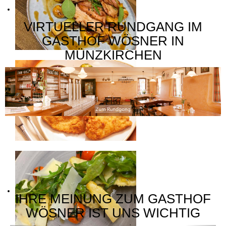
VIRTUELLER RUNDGANG IM
GASTHOF WÖSNER IN
MÜNZKIRCHEN
IHRE MEINUNG ZUM GASTHOF
WÖSNER IST UNS WICHTIG