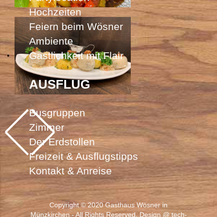
Hochzeiten
Feiern beim Wösner
Ambiente
Gastlichkeit mit Flair
AUSFLUG
Busgruppen
Zimmer
Der Erdstollen
Freizeit & Ausflugstipps
Kontakt & Anreise
Copyright © 2020 Gasthaus Wösner in
Münzkirchen - All Rights Reserved. Design @
tech-