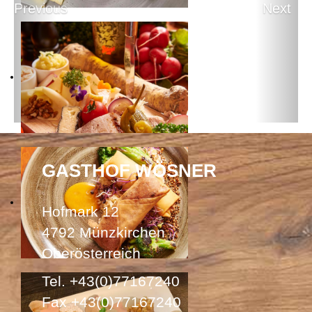
Previous
Next
GASTHOF WÖSNER
Hofmark 12
4792 Münzkirchen
Oberösterreich
Tel. +43(0)77167240
Fax +43(0)77167240