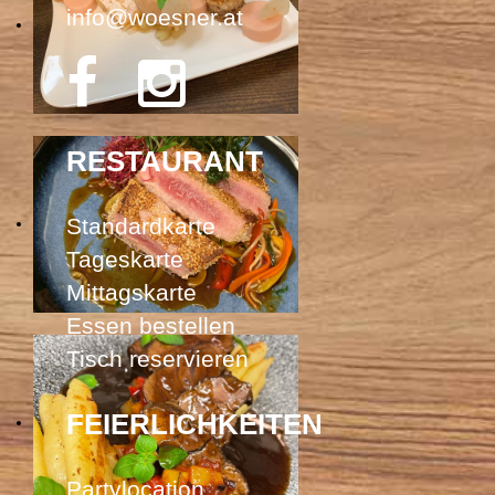
info@woesner.at
RESTAURANT
Standardkarte
Tageskarte
Mittagskarte
Essen bestellen
Tisch reservieren
FEIERLICHKEITEN
Partylocation