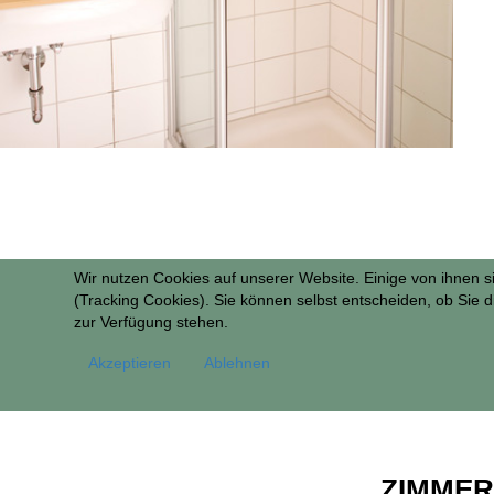
Wir nutzen Cookies auf unserer Website. Einige von ihnen s
(Tracking Cookies). Sie können selbst entscheiden, ob Sie d
zur Verfügung stehen.
Akzeptieren
Ablehnen
ZIMMER