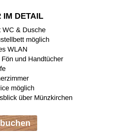
 IM DETAIL
t WC & Dusche
stellbett möglich
ses WLAN
, Fön und Handtücher
fe
herzimmer
ice möglich
usblick über Münzkirchen
 buchen