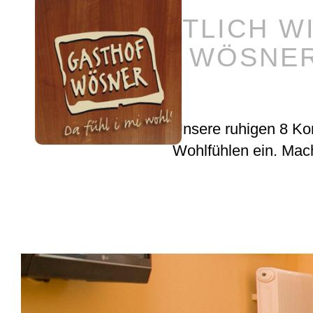
GEMÜTLICH W
GASTHOF WÖSNER
Klein aber fein! Unsere ruhigen 8 K
Wohlfühlen ein. Mach