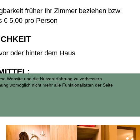
barkeit früher Ihr Zimmer beziehen bzw.
s € 5,00 pro Person
CHKEIT
 vor oder hinter dem Haus
ITTEL:
diese Website und die Nutzererfahrung zu verbessern
sung im Voraus ist auch möglich.
nung womöglich nicht mehr alle Funktionalitäten der Seite
det sich ein Bankomat.